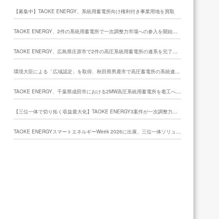
【募集中】TAOKE ENERGY、系統用蓄電所向け権利付き事業用地を買取
TAOKE ENERGY、2件の系統用蓄電所で一次調整力市場への参入を開始ーー「SI・EM・AG」三位一体モデルの社会実装を加速
TAOKE ENERGY、広島県庄原市で2件の高圧系統用蓄電所の連系を完了ーー一次調整力市場への参入視野 中国地方での蓄電所運用体制を強化
環境大臣による「広域認定」を取得、秋田県男鹿市で高圧蓄電所の系統連系を完了2026年8月に一次調整力市場参入へ
TAOKE ENERGY、千葉県成田市における2MW高圧系統用蓄電所を着工へ ーー地鎮祭を実施、系統連系後にJALCOホールディングスへ譲渡予定
【三位一体で切り拓く収益最大化】TAOKE ENERGY3案件が一次調整力市場へ相次ぎ参入【募集】「系統用蓄電池事業者様向けのオンラインセミナー」を受付中
TAOKE ENERGYスマートエネルギーWeek 2026に出展、三位一体ソリューションに高い関心と多数の商談機会を創出