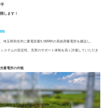
着手
公開します！
Wh
受け、埼玉県和光市に蓄電容量5.3MWhの系統用蓄電所を建設し、
力とシステムの安定性、充実のサポート体制を高く評価していただき
光蓄電所の外観