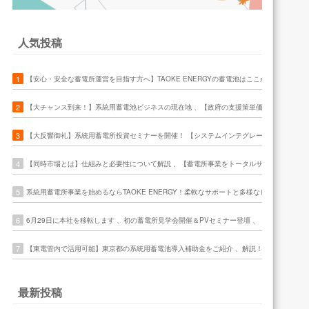
人気投稿
1
【安心・安全な蓄電所運営を目指す方へ】TAOKE ENERGYの蓄電池はここが違います
2
【大チャンス到来！】系統用蓄電池ビジネスの現在地 、【政府の支援策単価が半分に】家庭
3
【大反響御礼】系統用蓄電所投資セミナーを開催！ 【システムインテグレータの強み】蓄電所投
4
【同時市場とは】仕組みと必要性について解説 、【蓄電所事業をトータルサポート】TAOKE
5
系統用蓄電所事業を始めるならTAOKE ENERGY！柔軟なサポートと多様なビジネスモ
6
6月29日に本社を移転します 、初の蓄電所見学会開催＆PVセミナー登壇 、【参加無料！
7
【東電管内で活用可能】東京都の系統用蓄電池導入補助金をご紹介 、解説！アグリゲータ
最新投稿