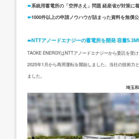
系統用蓄電所の「空押さえ」問題 経産省が対策に
➽
1000件以上の申請ノウハウが詰まった資料を無償
➽
➽
NTTアノードエナジーの蓄電所を開発 容量5.3M
TAOKE ENERGYはNTTアノードエナジーから委託を
2025年1月から商用運転を開始しました。当社の技術
ました。
埼玉和